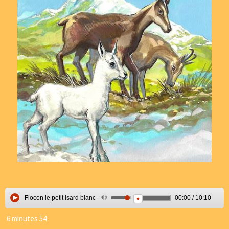
Flocon le petit isard blanc
00:00
/
10:10
6 minutes 54