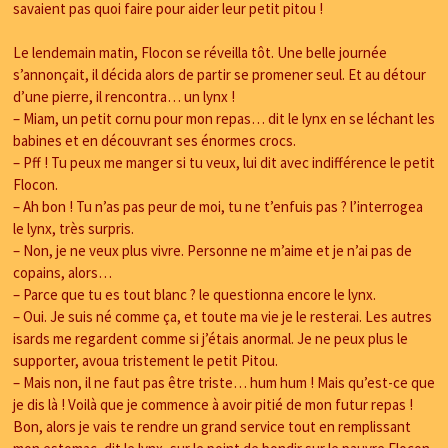
savaient pas quoi faire pour aider leur petit pitou !
Le lendemain matin, Flocon se réveilla tôt. Une belle journée
s’annonçait, il décida alors de partir se promener seul. Et au détour
d’une pierre, il rencontra… un lynx !
– Miam, un petit cornu pour mon repas… dit le lynx en se léchant les
babines et en découvrant ses énormes crocs.
– Pff ! Tu peux me manger si tu veux, lui dit avec indifférence le petit
Flocon.
– Ah bon ! Tu n’as pas peur de moi, tu ne t’enfuis pas ? l’interrogea
le lynx, très surpris.
– Non, je ne veux plus vivre. Personne ne m’aime et je n’ai pas de
copains, alors…
– Parce que tu es tout blanc ? le questionna encore le lynx.
– Oui. Je suis né comme ça, et toute ma vie je le resterai. Les autres
isards me regardent comme si j’étais anormal. Je ne peux plus le
supporter, avoua tristement le petit Pitou.
– Mais non, il ne faut pas être triste… hum hum ! Mais qu’est-ce que
je dis là ! Voilà que je commence à avoir pitié de mon futur repas !
Bon, alors je vais te rendre un grand service tout en remplissant