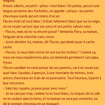
neigeux.
À leurs sabots, un petit « pitou » tout blanc ! En patois, qui est une
langue ancienne des Pyrénées, on appelle « pitous » les petits
chevreaux isards qui ont moins d’un an.
Flocon était né tout blanc ! Il était tellement blanc que sur la neige,
on ne voyait surtout que ses yeux et ses petits sabots noirs.
– Flocon, mais où es-tu encore passé ? demanda Flora, sa maman,
fatiguée de le chercher sans cesse.
– Juste derrière toi, maman, dit Flocon, qui aimait jouer à cache-
cache.
– Flocon, tu veux bien rester en vue sur les rochers ? Comme ça,
nous ne nous inquiéterons plus, lui demanda gentiment son papa,
Pyron.
Flocon sautillait en rond autour de ses parents, car il ne savait pas
quoi faire. Soudain, il aperçut, à une trentaine de mètres, trois
autres chevreaux en train de se poursuivre. Tout heureux, il partit à
leur rencontre.
– Salut les copains, je peux jouer avec vous ?
– Je ne sais pas trop, comme tu es tout blanc, tu risques de te salir
en te roulant dans la terre, et ta maman ne sera pas contente, lui
dit le premier chevreau en se moquant.