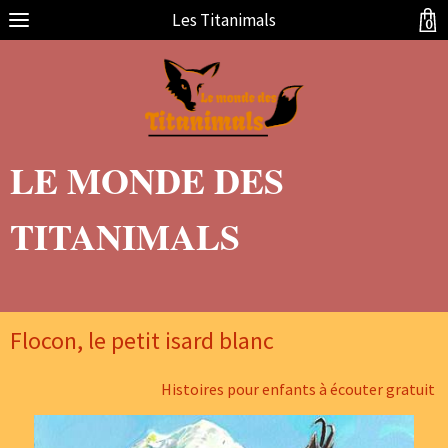
Les Titanimals
0
LE MONDE DES
TITANIMALS
Flocon, le petit isard blanc
Histoires pour enfants à écouter gratuit