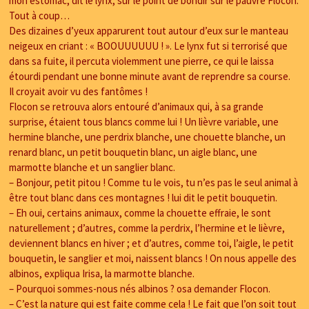
mon estomac, dit le lynx, sur le point de bondir sur le pauvre Flocon.
Tout à coup…
Des dizaines d’yeux apparurent tout autour d’eux sur le manteau
neigeux en criant : « BOOUUUUUU ! ». Le lynx fut si terrorisé que
dans sa fuite, il percuta violemment une pierre, ce qui le laissa
étourdi pendant une bonne minute avant de reprendre sa course.
Il croyait avoir vu des fantômes !
Flocon se retrouva alors entouré d’animaux qui, à sa grande
surprise, étaient tous blancs comme lui ! Un lièvre variable, une
hermine blanche, une perdrix blanche, une chouette blanche, un
renard blanc, un petit bouquetin blanc, un aigle blanc, une
marmotte blanche et un sanglier blanc.
– Bonjour, petit pitou ! Comme tu le vois, tu n’es pas le seul animal à
être tout blanc dans ces montagnes ! lui dit le petit bouquetin.
– Eh oui, certains animaux, comme la chouette effraie, le sont
naturellement ; d’autres, comme la perdrix, l’hermine et le lièvre,
deviennent blancs en hiver ; et d’autres, comme toi, l’aigle, le petit
bouquetin, le sanglier et moi, naissent blancs ! On nous appelle des
albinos, expliqua Irisa, la marmotte blanche.
– Pourquoi sommes-nous nés albinos ? osa demander Flocon.
– C’est la nature qui est faite comme cela ! Le fait que l’on soit tout