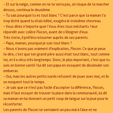
– Et sur la neige, comme on ne te verra pas, on risque de te marcher
dessus, continua le deuxième.
– Tu sais pourquoi tu es tout blanc ? C’est parce que ta maman t’a
trop léché quand tu étais bébé, exagéra le troisième chevreau.
– Vous dites n’importe quoi ! Vous êtes tous méchants ! leur
répondit avec colère Flocon, avant de s’éloigner d’eux.
Très triste, il préféra retourner auprès de ses parents.
– Papa, maman, pourquoi je suis tout blanc ?
– Nous n’avons pas vraiment d’explication, Flocon. Ce que je peux
te dire, c’est que ton grand-père aussi était tout blanc, tout comme
toi, et il a vécu très longtemps. Donc, le plus important, c’est que tu
sois en bonne santé ! lui dit son papa en essayant de dissimuler son
embarras.
– Oui, mais les autres petits isards refusent de jouer avec moi, et ils
se moquent tout le temps.
– Je sais que ce n’est pas facile d’accepter ta différence, Flocon,
mais il faut essayer de trouver ta place dans la communauté, lui dit
sa maman en lui donnant un petit coup de langue sur la joue pour le
réconforter.
Les parents de Flocon se sentaient un peu mal à l’aise et ne