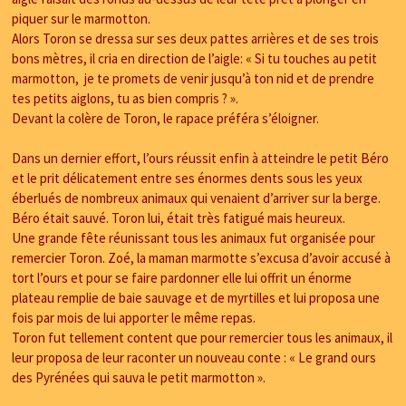
piquer sur le marmotton.
Alors Toron se dressa sur ses deux pattes arrières et de ses trois
bons mètres, il cria en direction de l’aigle: « Si tu touches au petit
marmotton, je te promets de venir jusqu’à ton nid et de prendre
tes petits aiglons, tu as bien compris ? ».
Devant la colère de Toron, le rapace préféra s’éloigner.
Dans un dernier effort, l’ours réussit enfin à atteindre le petit Béro
et le prit délicatement entre ses énormes dents sous les yeux
éberlués de nombreux animaux qui venaient d’arriver sur la berge.
Béro était sauvé. Toron lui, était très fatigué mais heureux.
Une grande fête réunissant tous les animaux fut organisée pour
remercier Toron. Zoé, la maman marmotte s’excusa d’avoir accusé à
tort l’ours et pour se faire pardonner elle lui offrit un énorme
plateau remplie de baie sauvage et de myrtilles et lui proposa une
fois par mois de lui apporter le même repas.
Toron fut tellement content que pour remercier tous les animaux, il
leur proposa de leur raconter un nouveau conte : « Le grand ours
des Pyrénées qui sauva le petit marmotton ».