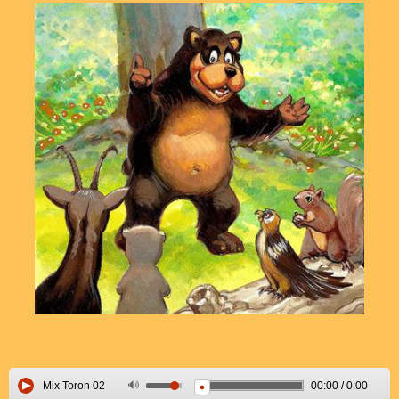
Mix Toron 02
00:00
/
0:00