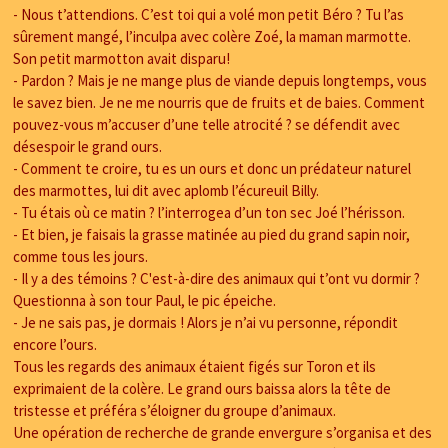
- Nous t’attendions. C’est toi qui a volé mon petit Béro ? Tu l’as
sûrement mangé, l’inculpa avec colère Zoé, la maman marmotte.
Son petit marmotton avait disparu!
- Pardon ? Mais je ne mange plus de viande depuis longtemps, vous
le savez bien. Je ne me nourris que de fruits et de baies. Comment
pouvez-vous m’accuser d’une telle atrocité ? se défendit avec
désespoir le grand ours.
- Comment te croire, tu es un ours et donc un prédateur naturel
des marmottes, lui dit avec aplomb l’écureuil Billy.
- Tu étais où ce matin ? l’interrogea d’un ton sec Joé l’hérisson.
- Et bien, je faisais la grasse matinée au pied du grand sapin noir,
comme tous les jours.
- Il y a des témoins ? C'est-à-dire des animaux qui t’ont vu dormir ?
Questionna à son tour Paul, le pic épeiche.
- Je ne sais pas, je dormais ! Alors je n’ai vu personne, répondit
encore l’ours.
Tous les regards des animaux étaient figés sur Toron et ils
exprimaient de la colère. Le grand ours baissa alors la tête de
tristesse et préféra s’éloigner du groupe d’animaux.
Une opération de recherche de grande envergure s’organisa et des