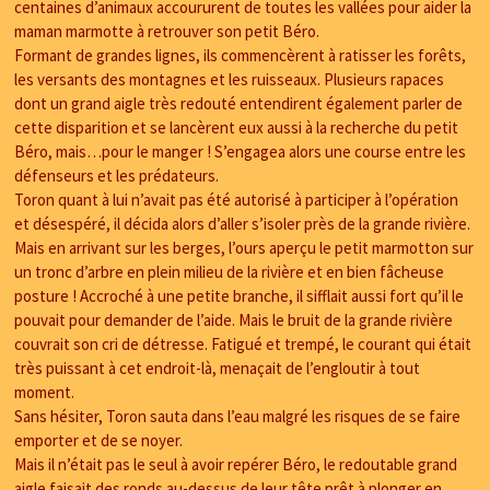
centaines d’animaux accoururent de toutes les vallées pour aider la
maman marmotte à retrouver son petit Béro.
Formant de grandes lignes, ils commencèrent à ratisser les forêts,
les versants des montagnes et les ruisseaux. Plusieurs rapaces
dont un grand aigle très redouté entendirent également parler de
cette disparition et se lancèrent eux aussi à la recherche du petit
Béro, mais…pour le manger ! S’engagea alors une course entre les
défenseurs et les prédateurs.
Toron quant à lui n’avait pas été autorisé à participer à l’opération
et désespéré, il décida alors d’aller s’isoler près de la grande rivière.
Mais en arrivant sur les berges, l’ours aperçu le petit marmotton sur
un tronc d’arbre en plein milieu de la rivière et en bien fâcheuse
posture ! Accroché à une petite branche, il sifflait aussi fort qu’il le
pouvait pour demander de l’aide. Mais le bruit de la grande rivière
couvrait son cri de détresse. Fatigué et trempé, le courant qui était
très puissant à cet endroit-là, menaçait de l’engloutir à tout
moment.
Sans hésiter, Toron sauta dans l’eau malgré les risques de se faire
emporter et de se noyer.
Mais il n’était pas le seul à avoir repérer Béro, le redoutable grand
aigle faisait des ronds au-dessus de leur tête prêt à plonger en